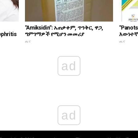
"Panot
"Amiksidin": አጠቃቀም, ጥንቅር, ዋጋ,
እውነተ
phritis
ግምገማዎች የሚሆን መመሪያ
ጤና
ጤና
ad
ad