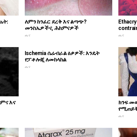
Ethacr
ጨት:
ለምን ከንፈር ደረቅ እና ልጣጭ?
contrai
መንስኤዎችና, ሕክምናዎች
ጤና
ጤና
Ischemia ሴሬብራል ዕቃዎች: እንዴት
የፓቶሎጂ ለመከላከል
ጤና
ክንፍ መ
ክምና እና
የሚጠይቅ
ጤና