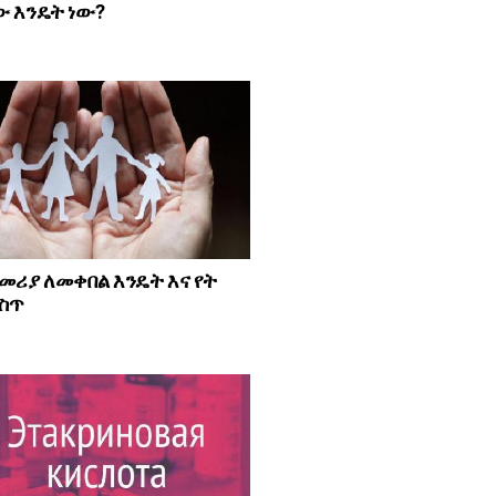
 እንዴት ነው?
መሪያ ለመቀበል እንዴት እና የት
ስጥ