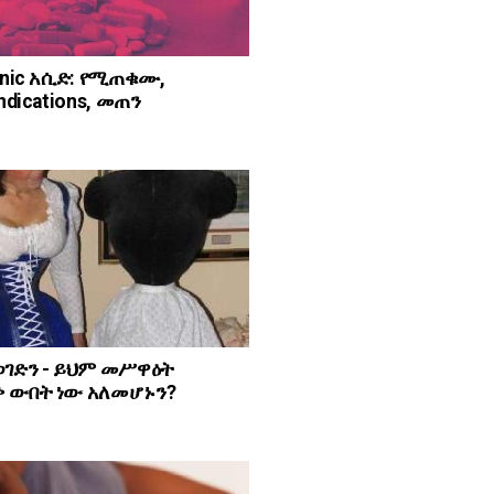
ynic አሲድ: የሚጠቁሙ,
ndications, መጠን
ወገድን - ይህም መሥዋዕት
 ውበት ነው አለመሆኑን?