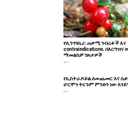
የሊንጎንቤሪ: ጠቃሚ ንብረቶች እና
contraindications. በእርግዝና
ማመልከቻ ገጽታዎች
ጤና
የኢስትራዶይል ለመጨመር እና ሴቶ
ሆርሞን ትርጉም ምንድን ነው እን
ጤና