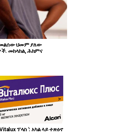
መልሰው ህመም ያለው
ች. መከላከል, ሕክምና
Vitalux ፕላስ ': አካል ላይ ተጽዕኖ