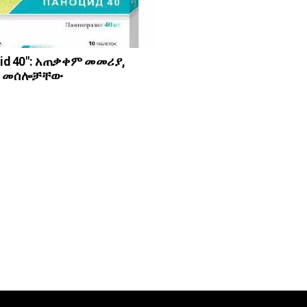
sid 40": አጠቃቀም መመሪያ,
ኛ መሰሎቻቸው