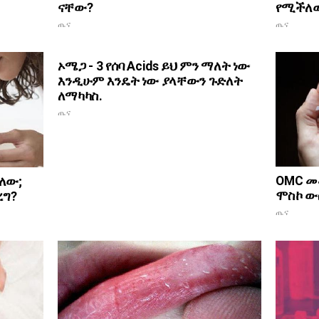
የሚችለው
ናቸው?
ጤና
ጤና
ኦሜጋ - 3 የሰባ Acids ይህ ምን ማለት ነው
እንዲሁም እንዴት ነው ያላቸውን ጉድለት
ለማካካስ.
ጤና
OMC መ
ለው;
ሞስኮ ው
ረግ?
ጤና