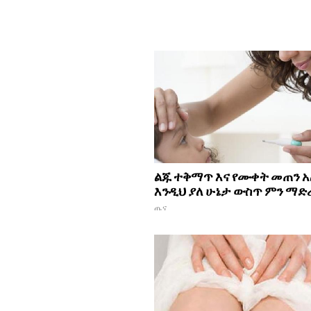
ልጁ ተቅማጥ እና የሙቀት መጠን አ
እንዲህ ያለ ሁኔታ ውስጥ ምን ማድ
ጤና