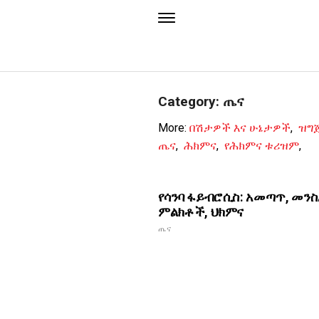
Category: ጤና
More:
በሽታዎች እና ሁኔታዎች
,
ዝግ
ጤና
,
ሕክምና
,
የሕክምና ቱሪዝም
,
የሳንባ ፋይብሮሲስ: አመጣጥ, መን
ምልክቶች, ህክምና
ጤና