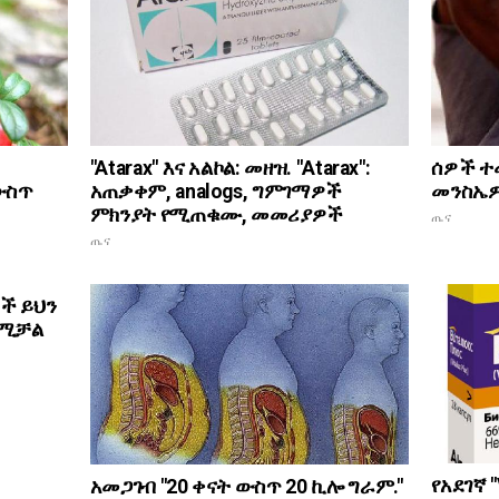
ሰዎች ተ
"Atarax" እና አልኮል: መዘዝ. "Atarax":
መንስኤዎ
 ውስጥ
አጠቃቀም, analogs, ግምገማዎች
ምክንያት የሚጠቁሙ, መመሪያዎች
ጤና
ጤና
ች ይህን
ደሚቻል
የአደገኛ "
አመጋገብ "20 ቀናት ውስጥ 20 ኪሎ ግራም."