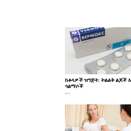
ከቆላዎች ዝግጅት. ትልልቅ ልጆች እ
ጎልማሶች
ጤና