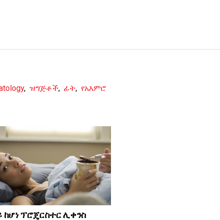
atology
,
ዝግጅቶች
,
ፊት
,
የአእምሮ
ይ ከሆነ ፕሮጄርስተር ሊቀንስ