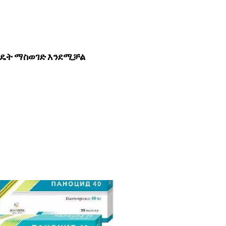
ንዴት ማስወገድ እንደሚቻል