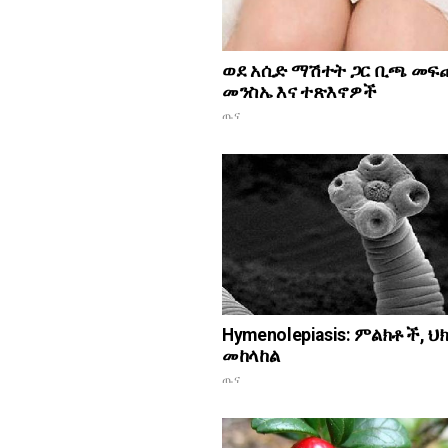
ወደ አሲድ ማሽተት ጋር ቢጫ መፍ
መንስኤ እና ተጽእኖዎች
ጤና
Hymenolepiasis: ምልክቶች, ህ
መከላከል
ጤና