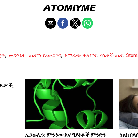
ጅት
,
መድሃኒት
,
ጤናማ የአመጋገብ
,
አማራጭ ሕክምና
,
የሴቶች ጤና
,
Stom
ስኤዎች,
ከልክ በላ
ኢንሱሊን: ምን ነው እና ዓይነቶች ምንድን