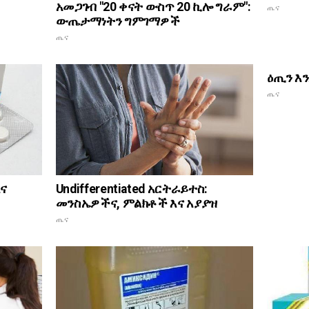
አመጋገብ "20 ቀናት ውስጥ 20 ኪሎ ግራም":
ጤና
ውጤታማነትን ግምገማዎች
ጤና
ዕጢን እ
ጤና
ና
Undifferentiated አርትራይተስ:
መንስኤዎችና, ምልክቶች እና አያያዝ
ጤና