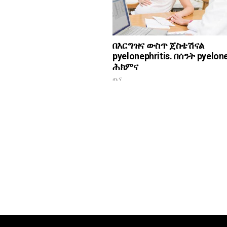
በእርግዝና ውስጥ ጀስቴሽናል
pyelonephritis. በሰንት pyelone
ሕክምና
ጤና